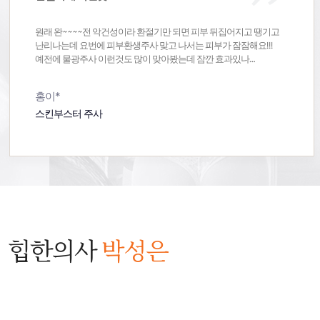
원래 완~~~~전 악건성이라 환절기만 되면 피부 뒤집어지고 땡기고
난리나는데 요번에 피부환생주사 맞고 나서는 피부가 잠잠해요!!!
예전에 물광주사 이런것도 많이 맞아봤는데 잠깐 효과있나
싶다가 며칠 지나면 제 원래 피부로 돌아오고 그러더라구요구래서
그냥 이런 피부관리는 꾸준히 받는거밖에 답이 없나
홍이*
싶었는데 피부환생주사는 효과가 오래가서 너무 좋네요!!!!주사 맞고
담날부터 얼굴 땡김이 안 느껴지더니 요즘은 기초 꼼꼼하게 못한 날도
스킨부스터 주사
피부 상태가 나쁘지 않아요!!사무실에 있다보면 얼굴이 너무 자주
건조해져서 미스트를 진짜 수시로 뿌렸었는데 요즘은 전만큼 미스트
뿌리지도 않구요원래 이맘때쯤 되면 피부 때문에 화장 하기도
싫어지고 그랬었는데 요즘은 피부 상태가 멀쩡해서 너무 좋네요~~!!
앞으로 환절기 되면 이 주사부터 맞을거 같아요 ㅋㅋㅋ
힙한의사
박성은