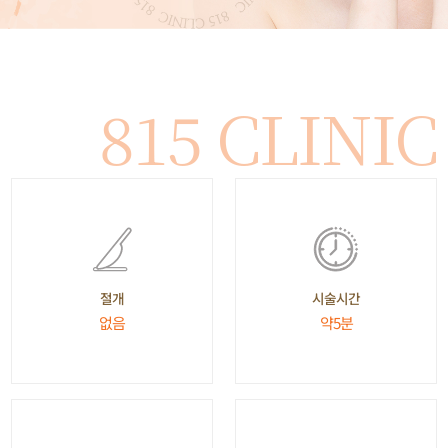
815 CLINIC
시술시간
절개
약5분
없음