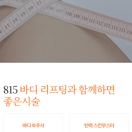
815
바디 리프팅과 함께하면
좋은시술
바디 쏙주사
탄력 스킨부스터