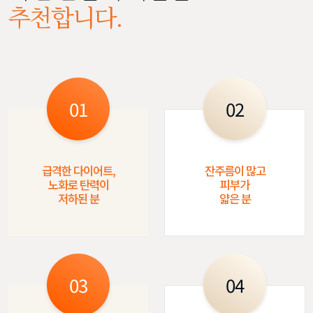
추천합니다.
01
02
급격한 다이어트,
잔주름이 많고
노화로 탄력이
피부가
저하된 분
얇은 분
03
04